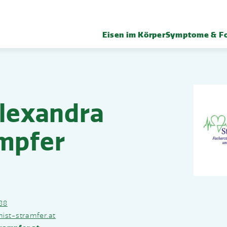
Eisen im Körper
Symptome & Fo
Alexandra
mpfer
88
nist-stramfer.at