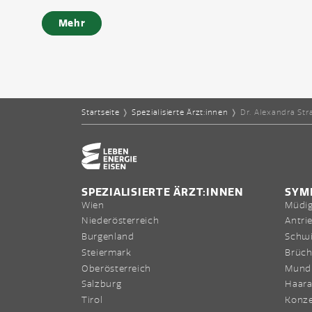
Mehr
Startseite
❭
Spezialisierte Ärzt:innen
❭
Dr. Alexandra St
Home-Eisencheck
SPEZIALISIERTE ÄRZT:INNEN
SYM
Wien
Müdig
Niederösterreich
Antri
Burgenland
Schwi
Steiermark
Brüch
Oberösterreich
Mund
Salzburg
Haara
Tirol
Konze