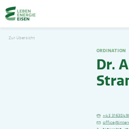
Home-Eisencheck
Landmarks Navigation
Zur Übersicht
Zum Hauptinhalt springen
Accesskey
: 0
Zur Hauptnavigation springen,
Accesskey
: 1
ORDINATION
Dr. 
Stra
+43 3163849
office@inter