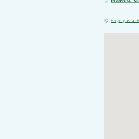
internist-s
Engelgasse 6