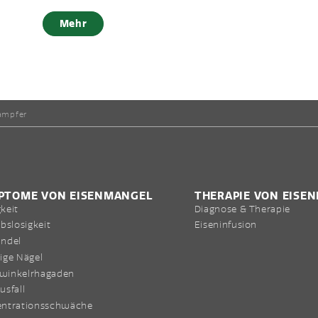
Mehr
rampfer
PTOME VON EISENMANGEL
THERAPIE VON EISE
keit
Diagnose & Therapie
ebslosigkeit
Eiseninfusion
ndel
ige Nägel
winkelrhagaden
usfall
ntrationsschwäche