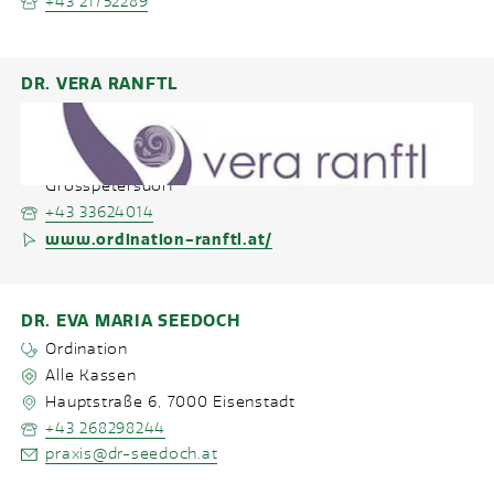
+43 21752289
DR. VERA RANFTL
Ordination
Alle Kassen
Feldgasse 40
,
7503
Grosspetersdorf
+43 33624014
www.ordination-ranftl.at/
DR. EVA MARIA SEEDOCH
Ordination
Alle Kassen
Hauptstraße 6
,
7000
Eisenstadt
+43 268298244
praxis@dr-seedoch.at