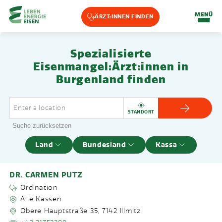
Home-Eisencheck
MENÜ
ÄRZT:INNEN FINDEN
Landmarks Navigation
Spezialisierte
Zum Hauptinhalt springen
Accesskey
: 0
Zur Hauptnavigation springen,
Accesskey
: 1
Eisenmangel:Ärzt:innen in
Burgenland finden
ARZT ANZ
STANDORT
Suche zurücksetzen
Land
Bundesland
Kassa
Filter
DR. CARMEN PUTZ
Ordination
Alle Kassen
Obere Hauptstraße 35
,
7142
Illmitz