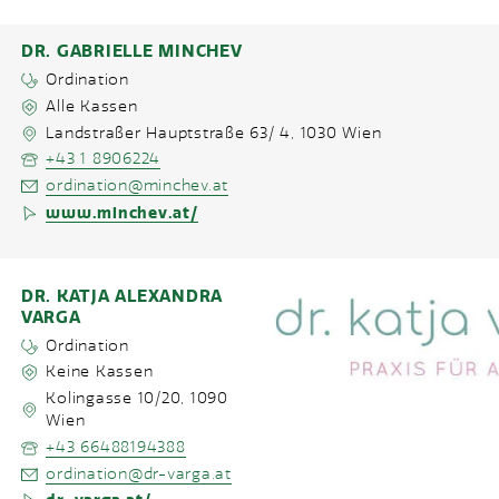
DR. GABRIELLE MINCHEV
Ordination
Alle Kassen
Landstraßer Hauptstraße 63/ 4
,
1030
Wien
+43 1 8906224
ordination@minchev.at
www.minchev.at/
DR. KATJA ALEXANDRA
VARGA
Ordination
Keine Kassen
Kolingasse 10/20
,
1090
Wien
+43 66488194388
ordination@dr-varga.at