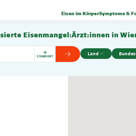
Eisen im Körper
Symptome & Fo
isierte Eisenmangel:Ärzt:innen in Wie
Land
Bundes
ARZT ANZEIGEN
STANDORT