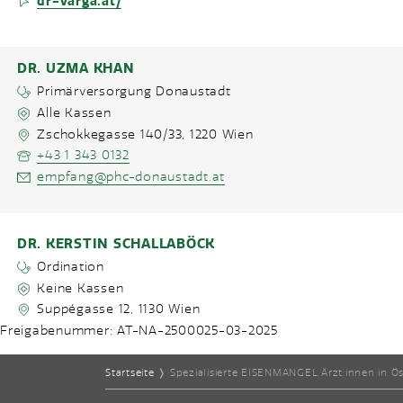
dr-varga.at/
DR. UZMA KHAN
Primärversorgung Donaustadt
Alle Kassen
Zschokkegasse 140/33
,
1220
Wien
+43 1 343 0132
empfang@phc-donaustadt.at
DR. KERSTIN SCHALLABÖCK
Ordination
Keine Kassen
Suppégasse 12
,
1130
Wien
Freigabenummer: AT-NA-2500025-03-2025
+43 6641831822
ordination@schallaboeck.at
Startseite
❭
Spezialisierte EISENMANGEL Ärzt:innen in Ös
www.schallaboeck.at/