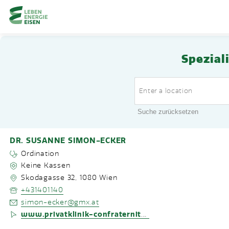
Home-Eisencheck
Landmarks Navigation
Spezial
Zum Hauptinhalt springen
Accesskey
: 0
Zur Hauptnavigation springen,
Accesskey
: 1
Suche zurücksetzen
DR. SUSANNE SIMON-ECKER
Ordination
Keine Kassen
Skodagasse 32
,
1080
Wien
+431401140
simon-ecker@gmx.at
www.privatklinik-confraternitaet.at/de/arzt/susanne-simon-ecker