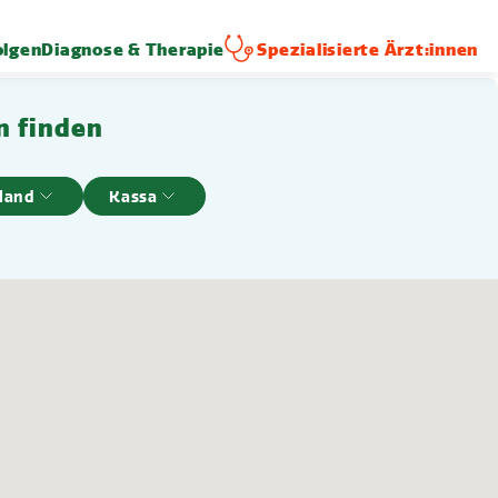
lgen
Diagnose & Therapie
Spezialisierte Ärzt:innen
n finden
land
Kassa
Filter