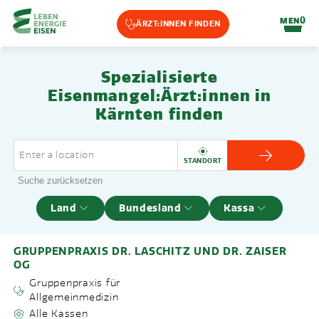
Home-Eisencheck
MENÜ
ÄRZT:INNEN FINDEN
Landmarks Navigation
Spezialisierte
Zum Hauptinhalt springen
Accesskey
: 0
Zur Hauptnavigation springen,
Accesskey
: 1
Eisenmangel:Ärzt:innen in
Kärnten finden
ARZT ANZ
STANDORT
Suche zurücksetzen
Land
Bundesland
Kassa
Filter
GRUPPENPRAXIS DR. LASCHITZ UND DR. ZAISER
OG
Gruppenpraxis für
Allgemeinmedizin
Alle Kassen