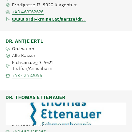
Frodlgasse 17
,
9020
Klagenfurt
+43 463262626
www.ordi-krainer.at/aerzte/dr-bernd-krainer-klagenfurt/
DR. ANTJE ERTL
Ordination
Alle Kassen
Eichrainweg 3
,
9521
Treffen/Annenheim
+43 42482056
DR. THOMAS ETTENAUER
Ordination
Keine Kassen
Herbertstraße 10
,
9020
Klagenfurt
am Wörthersee
+43 660 1251267