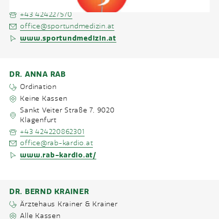
Nikolaigasse 39
,
9500
Villach
+43 424227570
office@sportundmedizin.at
www.sportundmedizin.at
DR. ANNA RAB
Ordination
Keine Kassen
Sankt Veiter Straße 7
,
9020
Klagenfurt
+43 424220862301
office@rab-kardio.at
www.rab-kardio.at/
DR. BERND KRAINER
Ärztehaus Krainer & Krainer
Alle Kassen