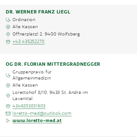
DR. WERNER FRANZ LIEGL
Ordination
Alle Kassen
Offnerplatzl 2
,
9400
Wolfsberg
+43 435252270
OG DR. FLORIAN MITTERGRADNEGGER
Gruppenpraxis für
Allgemeinmedizin
Alle Kassen
Lorettohof 8/10
,
9433
St. Andrä im
Lavanttal
4346353831603
loretto-med@outlook.com
www.loretto-med.at