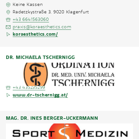
Keine Kassen
Radetzkystraße 3
,
9020
Klagenfurt
+43 6641563060
praxis@koraesthetics.com
koraesthetics.com/
DR. MICHAELA TSCHERNIGG
Ordination
Alle Kassen
Spitzgasse 3
,
9400
Wolfsberg
+43 435235299
www.dr-tschernigg.at/
MAG. DR. INES BERGER-UCKERMANN
Ordination
Keine Kassen