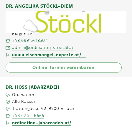
DR. ANGELIKA STÖCKL-DIEM
Ordination
Keine Kassen
St. Veiter Ring 35/1.St.
,
9020
Klagenfurt
+43 69915413507
admin@ordination-stoeckl.at
www.eisenmangel-experte.at/dr-stoeckl
Online Termin vereinbaren
DR. HOSS JABARZADEH
Ordination
Alle Kassen
Trattengasse 42
,
9500
Villach
+43 424226666
ordination-jabarzadeh.at/