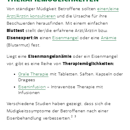
Von ständiger Müdigkeit Betroffene sollten
einen/eine
Arzt/Ärztin konsultieren
und die Ursache für ihre
Beschwerden herausfinden. Mit einem einfachen
Bluttest
stellt der/die erfahrene Arzt/Ärztin bzw.
Eisenexpert:in
einen
Eisenmangel
oder eine
Anämie
(Blutarmut) fest.
Liegt eine
Eisenmangelanämie
oder ein Eisenmangel
vor, gibt es eine Reihe von
Therapiemöglichkeiten:
Orale Therapie
mit Tabletten, Säften, Kapseln oder
Dragees
Eiseninfusion
– Intravenöse Therapie mit
Infusionen
Verschiedene Studien haben gezeigt, dass sich die
Müdigkeitssymptome der Betroffenen nach einer
2
3
Eisenbehandlung verbesserten.