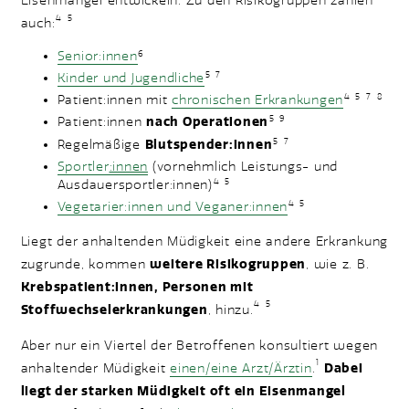
Eisenmangel entwickeln. Zu den Risikogruppen zählen
4
5
auch:
Senior:innen
6
Kinder und Jugendliche
5
7
Patient:innen mit
chronischen Erkrankungen
4
5
7
8
5
9
Patient:innen
nach Operationen
5
7
Regelmäßige
Blutspender:innen
Sportler
:innen
(vornehmlich Leistungs- und
Ausdauersportler:innen)
4
5
Vegetarier:innen und Veganer:innen
4
5
Liegt der anhaltenden Müdigkeit eine andere Erkrankung
zugrunde, kommen
weitere Risikogruppen
, wie z. B.
Krebspatient:innen, Personen mit
4
5
Stoffwechselerkrankungen
, hinzu.
Aber nur ein Viertel der Betroffenen konsultiert wegen
1
anhaltender Müdigkeit
einen/eine Arzt/Ärztin
.
Dabei
liegt der starken Müdigkeit oft ein Eisenmangel