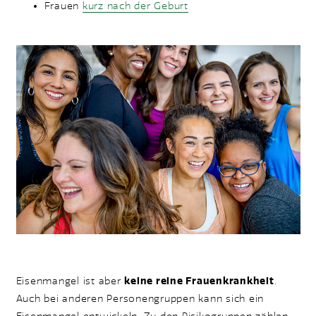
Frauen
kurz nach der Geburt
BESONDERS OFT VON EISENMANGEL
Eisenmangel ist aber
keine reine Frauenkrankheit
.
Auch bei anderen Personengruppen kann sich ein