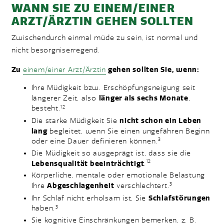
WANN SIE ZU EINEM/EINER
ARZT/ÄRZTIN GEHEN SOLLTEN
Zwischendurch einmal müde zu sein, ist normal und
nicht besorgniserregend.
Zu
einem/einer Arzt/Ärztin
gehen sollten Sie, wenn:
Ihre Müdigkeit bzw. Erschöpfungsneigung seit
längerer Zeit, also
länger als sechs Monate
,
besteht.
12
Die starke Müdigkeit Sie
nicht schon ein Leben
lang
begleitet, wenn Sie einen ungefähren Beginn
oder eine Dauer definieren können.
3
Die Müdigkeit so ausgeprägt ist, dass sie die
12
Lebensqualität beeinträchtigt
.
Körperliche, mentale oder emotionale Belastung
3
Ihre
Abgeschlagenheit
verschlechtert.
Ihr Schlaf nicht erholsam ist, Sie
Schlafstörungen
haben.
3
Sie kognitive Einschränkungen bemerken, z. B.