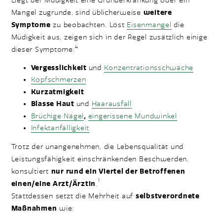
Liegt der Müdigkeit eine Grunderkrankung oder ein
Mangel zugrunde, sind üblicherweise
weitere
Symptome
zu beobachten. Löst
Eisenmangel
die
Müdigkeit aus, zeigen sich in der Regel zusätzlich einige
4
dieser Symptome:
Vergesslichkeit
und
Konzentrationsschwäche
Kopfschmerzen
Kurzatmigkeit
Blasse Haut
und
Haarausfall
Brüchige Nägel
,
eingerissene Mundwinkel
Infektanfälligkeit
Trotz der unangenehmen, die Lebensqualität und
Leistungsfähigkeit einschränkenden Beschwerden,
konsultiert
nur rund ein Viertel der Betroffenen
1
einen/eine Arzt/Ärztin
.
Stattdessen setzt die Mehrheit auf
selbstverordnete
Maßnahmen
wie: