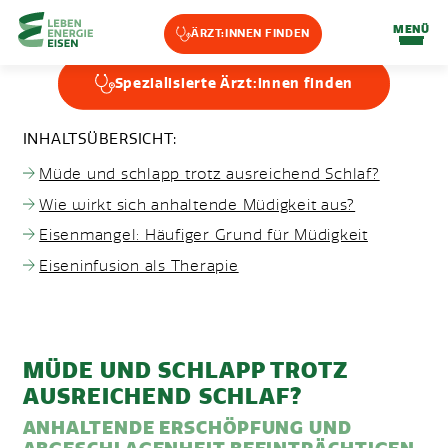
Home-Eisencheck
MENÜ
ÄRZT:INNEN FINDEN
STÄNDIGE MÜDIGKEIT &
Landmarks Navigation
Spezialisierte Ärzt:innen finden
ERSCHÖPFUNG
Zum Hauptinhalt springen
Accesskey
: 0
Zur Hauptnavigation springen,
Accesskey
: 1
INHALTSÜBERSICHT:
Müde und schlapp trotz ausreichend Schlaf?
Wie wirkt sich anhaltende Müdigkeit aus?
Eisenmangel: Häufiger Grund für Müdigkeit
Eiseninfusion als Therapie
MÜDE UND SCHLAPP TROTZ
AUSREICHEND SCHLAF?
ANHALTENDE ERSCHÖPFUNG UND