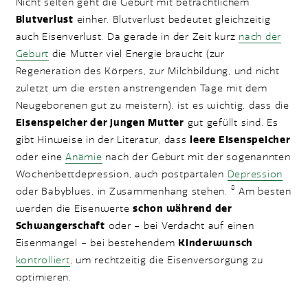
Nicht selten geht die Geburt mit beträchtlichem
Blutverlust
einher. Blutverlust bedeutet gleichzeitig
auch Eisenverlust. Da gerade in der Zeit kurz
nach der
Geburt
die Mutter viel Energie braucht (zur
Regeneration des Körpers, zur Milchbildung, und nicht
zuletzt um die ersten anstrengenden Tage mit dem
Neugeborenen gut zu meistern), ist es wichtig, dass die
Eisenspeicher der jungen Mutter
gut gefüllt sind. Es
gibt Hinweise in der Literatur, dass
leere Eisenspeicher
oder eine
Anämie
nach der Geburt mit der sogenannten
Wochenbettdepression, auch postpartalen
Depression
8
oder Babyblues, in Zusammenhang stehen.
Am besten
werden die Eisenwerte
schon während der
Schwangerschaft
oder – bei Verdacht auf einen
Eisenmangel – bei bestehendem
Kinderwunsch
kontrolliert
, um rechtzeitig die Eisenversorgung zu
optimieren.