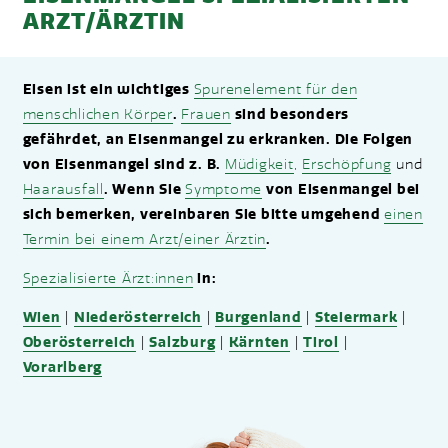
ARZT/ÄRZTIN
Eisen ist ein wichtiges
Spurenelement für den
menschlichen Körper
.
Frauen
sind besonders
gefährdet, an Eisenmangel zu erkranken. Die Folgen
von Eisenmangel sind z. B.
Müdigkeit
,
Erschöpfung
und
Haarausfall
. Wenn Sie
Symptome
von Eisenmangel bei
sich bemerken, vereinbaren Sie bitte umgehend
einen
Termin bei einem Arzt/einer Ärztin
.
Spezialisierte Ärzt:innen
in:
Wien
|
Niederösterreich
|
Burgenland
|
Steiermark
|
Oberösterreich
|
Salzburg
|
Kärnten
|
Tirol
|
Vorarlberg