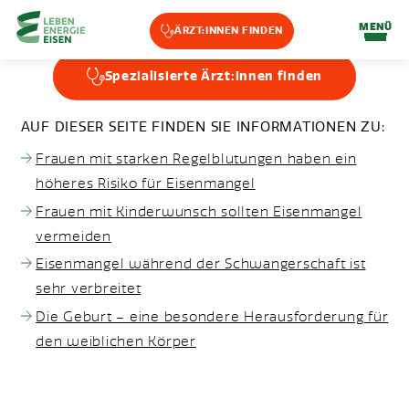
Home-Eisencheck
MENÜ
ÄRZT:INNEN FINDEN
FRAUEN UND
Landmarks Navigation
Spezialisierte Ärzt:innen finden
EISENMANGEL
Zum Hauptinhalt springen
Accesskey
: 0
Zur Hauptnavigation springen,
Accesskey
: 1
AUF DIESER SEITE FINDEN SIE INFORMATIONEN ZU:
Frauen mit starken Regelblutungen haben ein
höheres Risiko für Eisenmangel
Frauen mit Kinderwunsch sollten Eisenmangel
vermeiden
Eisenmangel während der Schwangerschaft ist
sehr verbreitet
Die Geburt – eine besondere Herausforderung für
den weiblichen Körper