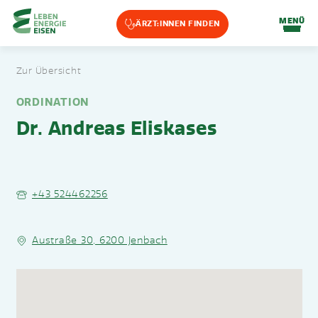
Home-Eisencheck
MENÜ
ÄRZT:INNEN FINDEN
Landmarks Navigation
Zur Übersicht
Zum Hauptinhalt springen
Accesskey
: 0
Zur Hauptnavigation springen,
Accesskey
: 1
ORDINATION
Dr. Andreas Eliskases
+43 524462256
Austraße 30, 6200 Jenbach