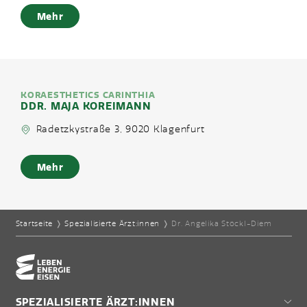
Mehr
KORAESTHETICS CARINTHIA
DDR. MAJA KOREIMANN
Radetzkystraße 3, 9020 Klagenfurt
Mehr
Startseite
❭
Spezialisierte Ärzt:innen
❭
Dr. Angelika Stöckl-Diem
Home-Eisencheck
SPEZIALISIERTE ÄRZT:INNEN