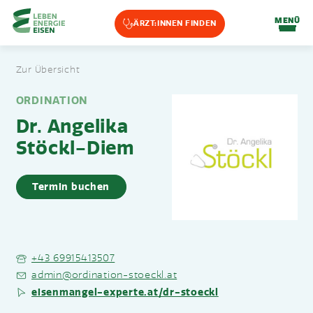
Home-Eisencheck
MENÜ
ÄRZT:INNEN FINDEN
Landmarks Navigation
Zur Übersicht
Zum Hauptinhalt springen
Accesskey
: 0
Zur Hauptnavigation springen,
Accesskey
: 1
ORDINATION
Dr. Angelika
Stöckl-Diem
Termin buchen
+43 69915413507
admin@ordination-stoeckl.at
eisenmangel-experte.at/dr-stoeckl