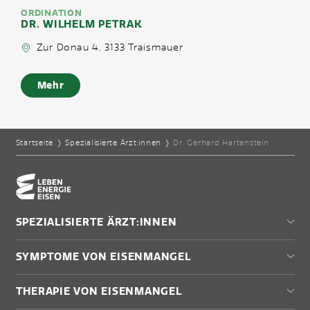
ORDINATION
DR. WILHELM PETRAK
Zur Donau 4, 3133 Traismauer
Mehr
Startseite
❭
Spezialisierte Ärzt:innen
❭
Dr. Gerhard Hartenstein
Home-Eisencheck
SPEZIALISIERTE ÄRZT:INNEN
Wien
SYMPTOME VON EISENMANGEL
Niederösterreich
Burgenland
Müdigkeit
THERAPIE VON EISENMANGEL
Steiermark
Antriebslosigkeit
Oberösterreich