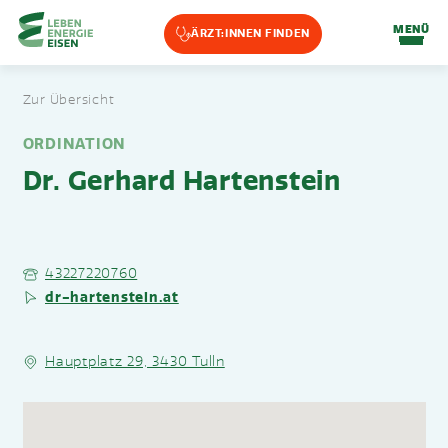
Home-Eisencheck
MENÜ
ÄRZT:INNEN FINDEN
Landmarks Navigation
Zur Übersicht
Zum Hauptinhalt springen
Accesskey
: 0
Zur Hauptnavigation springen,
Accesskey
: 1
ORDINATION
Dr. Gerhard Hartenstein
43227220760
dr-hartenstein.at
Hauptplatz 29, 3430 Tulln