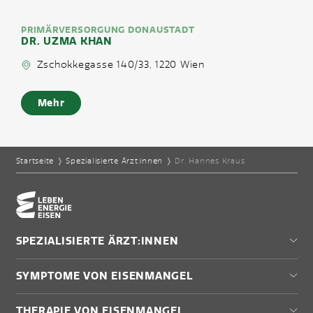
PRIMÄRVERSORGUNG DONAUSTADT
DR. UZMA KHAN
Zschokkegasse 140/33, 1220 Wien
Mehr
Startseite
❭
Spezialisierte Ärzt:innen
❭
Dr. Hannes Kraus
Home-Eisencheck
SPEZIALISIERTE ÄRZT:INNEN
Wien
SYMPTOME VON EISENMANGEL
Niederösterreich
Burgenland
Müdigkeit
THERAPIE VON EISENMANGEL
Steiermark