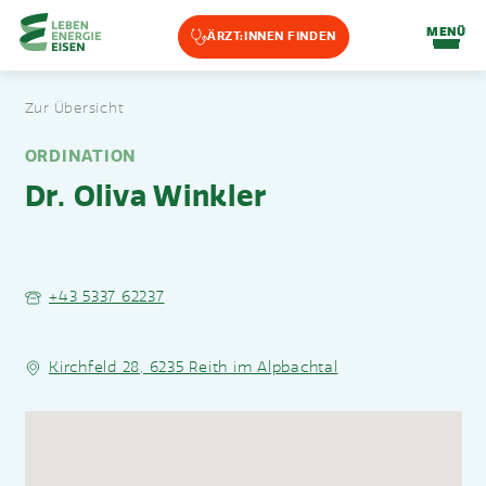
Home-Eisencheck
MENÜ
ÄRZT:INNEN FINDEN
Landmarks Navigation
Zur Übersicht
Zum Hauptinhalt springen
Accesskey
: 0
Zur Hauptnavigation springen,
Accesskey
: 1
ORDINATION
Dr. Oliva Winkler
+43 5337 62237
Kirchfeld 28, 6235 Reith im Alpbachtal