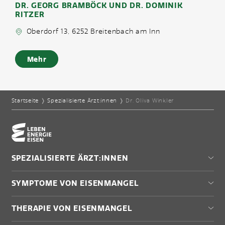
DR. GEORG BRAMBÖCK UND DR. DOMINIK
RITZER
Oberdorf 13, 6252 Breitenbach am Inn
Mehr
Startseite
❭
Spezialisierte Ärzt:innen
❭
Dr. Oliva Winkler
Home-Eisencheck
SPEZIALISIERTE ÄRZT:INNEN
Wien
SYMPTOME VON EISENMANGEL
Niederösterreich
Burgenland
Müdigkeit
THERAPIE VON EISENMANGEL
Steiermark
Antriebslosigkeit
Oberösterreich
Schwindel