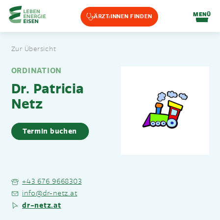
Home-Eisencheck
MENÜ
ÄRZT:INNEN FINDEN
Landmarks Navigation
Zur Übersicht
Zum Hauptinhalt springen
Accesskey
: 0
Zur Hauptnavigation springen,
Accesskey
: 1
ORDINATION
Dr. Patricia
Netz
Termin buchen
+43 676 9668303
info@dr-netz.at
dr-netz.at