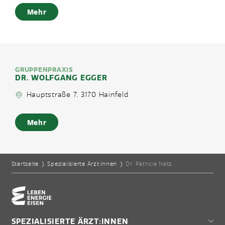
Mehr
GRUPPENPRAXIS
DR. WOLFGANG EGGER
Hauptstraße 7, 3170 Hainfeld
Mehr
Startseite
❭
Spezialisierte Ärzt:innen
❭
Dr. Patricia Netz
Home-Eisencheck
SPEZIALISIERTE ÄRZT:INNEN