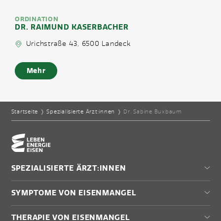
ORDINATION
DR. RAIMUND KASERBACHER
Urichstraße 43, 6500 Landeck
Mehr
Startseite
❭
Spezialisierte Ärzt:innen
❭
Dr. Sabine Buxbaum
Home-Eisencheck
SPEZIALISIERTE ÄRZT:INNEN
Wien
SYMPTOME VON EISENMANGEL
Niederösterreich
Burgenland
Müdigkeit
THERAPIE VON EISENMANGEL
Steiermark
Antriebslosigkeit