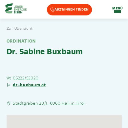
Home-Eisencheck
MENÜ
ÄRZT:INNEN FINDEN
Landmarks Navigation
Zur Übersicht
Zum Hauptinhalt springen
Accesskey
: 0
Zur Hauptnavigation springen,
Accesskey
: 1
ORDINATION
Dr. Sabine Buxbaum
05223/53020
dr-buxbaum.at
Stadtgraben 20/1, 6060 Hall in Tirol