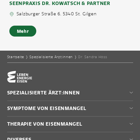
SEENPRAXIS DR. KOWATSCH & PARTNER
Salzburger Straße 6, 5340 St. Gilgen
Mehr
Startseite
❭
Spezialisierte Ärzt:innen
❭
Dr. Sandra Höss
Home-Eisencheck
SPEZIALISIERTE ÄRZT:INNEN
Wien
SYMPTOME VON EISENMANGEL
Niederösterreich
Burgenland
Müdigkeit
THERAPIE VON EISENMANGEL
Steiermark
Antriebslosigkeit
Oberösterreich
Schwindel
Diagnose & Therapie
Salzburg
DIVERSES