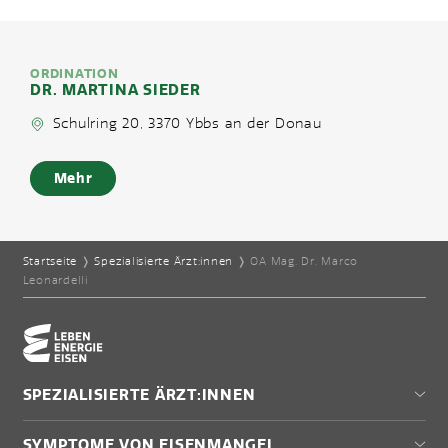
ORDINATION
DR. MARTINA SIEDER
Schulring 20, 3370 Ybbs an der Donau
Mehr
Startseite
❭
Spezialisierte Ärzt:innen
❭
OA Mag. Dr. Marco
Leonardelli
Home-Eisencheck
SPEZIALISIERTE ÄRZT:INNEN
Wien
SYMPTOME VON EISENMANGEL