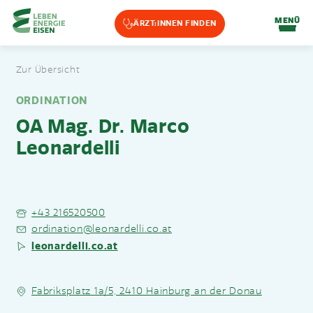
Home-Eisencheck
MENÜ
ÄRZT:INNEN FINDEN
Landmarks Navigation
Zur Übersicht
Zum Hauptinhalt springen
Accesskey
: 0
Zur Hauptnavigation springen,
Accesskey
: 1
ORDINATION
OA Mag. Dr. Marco
Leonardelli
+43 216520500
ordination@leonardelli.co.at
leonardelli.co.at
Fabriksplatz 1a/5, 2410 Hainburg an der Donau