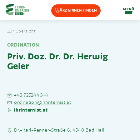
Home-Eisencheck
MENÜ
ÄRZT:INNEN FINDEN
Landmarks Navigation
Zur Übersicht
Zum Hauptinhalt springen
Accesskey
: 0
Zur Hauptnavigation springen,
Accesskey
: 1
ORDINATION
Priv. Doz. Dr. Dr. Herwig
Geier
+43 725244644
ordination@ihrinternist.at
ihrinternist.at
Dr.-Karl-Renner-Straße 6, 4540 Bad Hall