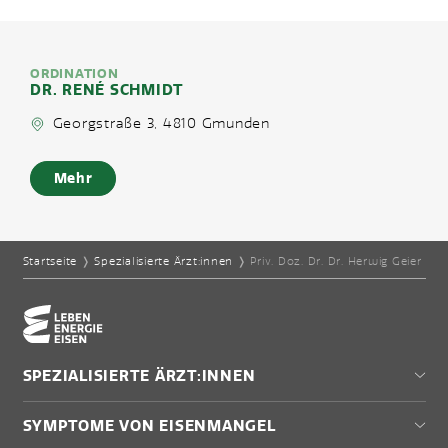
ORDINATION
DR. RENÉ SCHMIDT
Georgstraße 3, 4810 Gmunden
Mehr
Startseite
❭
Spezialisierte Ärzt:innen
❭
Priv. Doz. Dr. Dr. Herwig Geier
Home-Eisencheck
SPEZIALISIERTE ÄRZT:INNEN
Wien
SYMPTOME VON EISENMANGEL
Niederösterreich