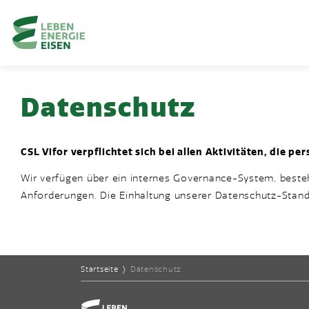
Home-Eisencheck
Landmarks Navigation
Zum Hauptinhalt springen
Accesskey
: 0
Datenschutz
Zur Hauptnavigation springen,
Accesskey
: 1
DATENSCHUTZ
CSL Vifor verpflichtet sich bei allen Aktivitäten, die
Wir verfügen über ein internes Governance-System, beste
Anforderungen. Die Einhaltung unserer Datenschutz-Stand
Startseite
❭
Datenschutz
Home-Eisencheck