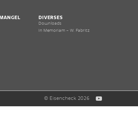
NMANGEL
DIVERSES
Downloads
In Memoriam – W. Fabritz
© Eisencheck 2026