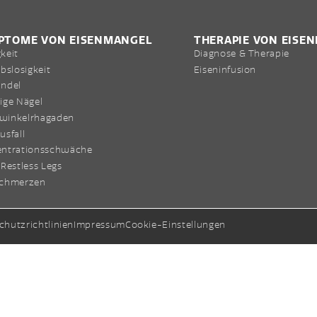
PTOME VON EISENMANGEL
THERAPIE VON EISE
keit
Diagnose & Therapie
ebslosigkeit
Eiseninfusion
ndel
ige Nägel
winkelrhagaden
usfall
ntrationsschwäche
 Restless Legs
schmerzen
chutzrichtlinien
Impressum
Cookie-Einstellungen