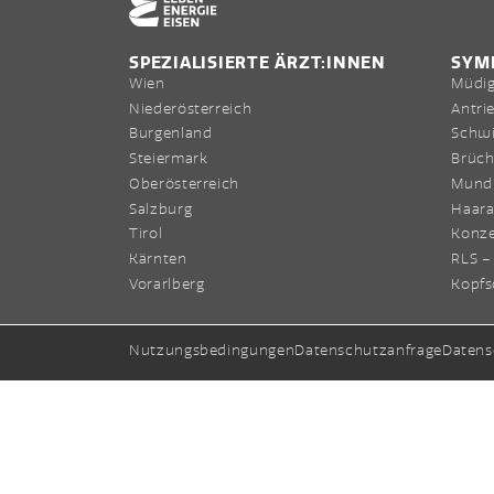
SPEZIALISIERTE ÄRZT:INNEN
SYM
Wien
Müdig
Niederösterreich
Antri
Burgenland
Schwi
Steiermark
Brüch
Oberösterreich
Mund
Salzburg
Haara
Tirol
Konze
Kärnten
RLS –
Vorarlberg
Kopf
Nutzungsbedingungen
Datenschutzanfrage
Datens